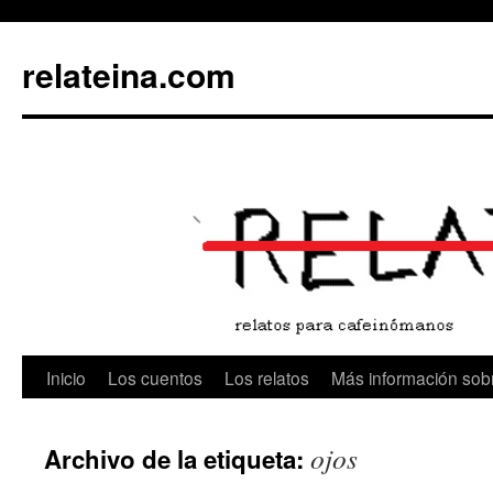
Saltar
al
relateina.com
contenido
Inicio
Los cuentos
Los relatos
Más información sobr
ojos
Archivo de la etiqueta: